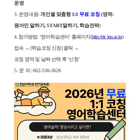
운영
3.
운영내용
:
개인별 맞춤형
1:1
무료 코칭
(
영역
:
원어민 말하기
, START
말하기
,
학습전략
)
4.
참가방법
: ‘
영어학습센터
’
홈페이지
(
http://elc.jnu.ac.kr
)
접속
→
[
학습코칭 신청
]
클릭
→
코칭 영역 및 날짜 선택 후
‘
신청
’
5.
문 의
: 062-530-3626