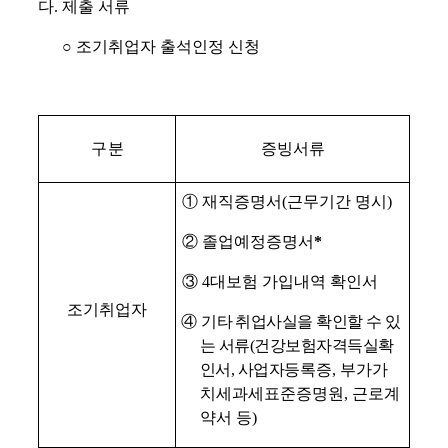
다
.
제출 서류
○
조기취업자 출석인정 신청
구 분
증빙서류
①
재직증명서
(
근무기간 명시
)
②
졸업예정증명서
*
③
4
대보험 가입내역 확인서
조기취업자
④
기타 취업사실을 확인할 수 있
는 서류
(
건강보험자격득실확
인서
,
사업자
등록증
,
부가가
치세과세표준증명원
,
근로계
약서 등
)