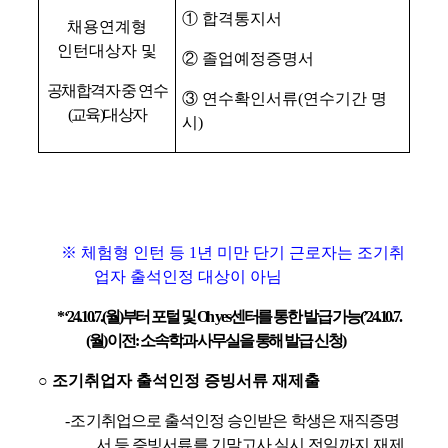
①
합격통지서
채용연계형
인턴대상자 및
②
졸업예정증명서
공채합격자 중 연수
③
연수확인서류
(
연수기간 명
(
교육
)
대상자
시
)
※
체험형 인턴 등
1
년 미만 단기 근로자는 조기취
업자 출석인정 대상이 아님
*
‘
24.
10.
7.(
월
)
부터
포털 및
Oh yes
센터를 통한 발급 가능
(’24.
10.
7.
(
월
)
이전
:
소속학과 사무실을 통해 발급 신청
)
○
조기취업자 출석인정 증빙서류 재제출
-
조기취업으로 출석인정 승인받은 학생은 재직증명
서 등 증빙서류를 기말고사 실시
전일까지
재제