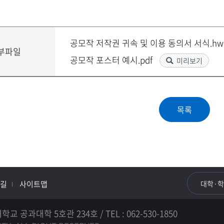
공모작 저작권 귀속 및 이용 동의서 서식.h
부파일
공모작 포스터 예시.pdf
미리보기
길
사이트맵
대학·
과대학 5호관 234호 / TEL : 062-530-1850