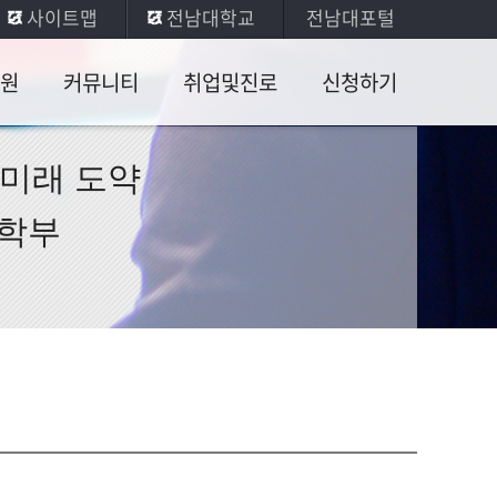
사이트맵
전남대학교
전남대포털
원
커뮤니티
취업및진로
신청하기
원소
학과일정
취업정보
시설 신청
 미래 도약
공지사항
취업후기
전공배정 신청
학부
과정
장학금안내
취업 Q&A
신청 게시판
제도
전공별게시판
상담신청
제도
Q&A
및연
자료실
학생회
판
학부동아리
원생