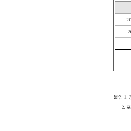
20
2
붙임 1.
2. 포