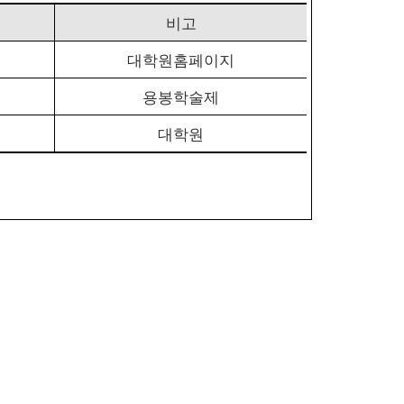
비고
대학원홈페이지
용봉학술제
대학원