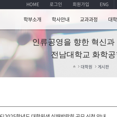
HOME
로그인
회원가입
ENG
학부소개
학사안내
교과과정
대학
인사말
학사일정
공학교육인증
대학
인류공영을 향한 혁신과
과정
개
연혁
전공배정
전남대학교 화학공
공학교육인증
교과
교수소개
장학제도
외과정
대학원
게시판
입학
전공소개
졸업요건
장학
찾아오시는 길
공학교육인증
(ABEEK)
교수
구실
게시
/16)2025학년도 대학원생 실패박람회 공모 신청 안내
대학