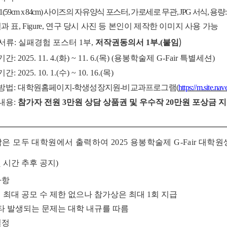
1(59cm x 84cm)
사이즈의 자유양식 포스터
,
가로세로 무관
, JPG
서식
,
용량
과 표
, Figure,
연구 당시 사진 등 본인이 제작한 이미지 사용 가능
)
서류
:
실패경험 포스터
1
부
,
저작권동의서
1
부
.(
붙임
기간
: 2025. 11. 4.(
화
) ~ 11. 6.(
목
) (
용봉학술제
G-Fair
특별세션
)
기간
: 2025. 10. 1.(
수
) ~ 10. 16.(
목
)
방법
:
대학원홈페이지
-
학생성장지원
-
비교과프로그램
(
https://m.site.n
내용
:
참가자 전원
3
만원 상담 상품권 및 우수작
20
만원 포상금 
모작은 모두 대학원에서 출력하여
2025
용봉학술제
G-Fair
대학원
 시간 추후 공지
)
사항
 최대 공모 수 제한 없으나 참가상은 최대
1
회 지급
타 발생되는 문제는 대학 내규를 따름
일정