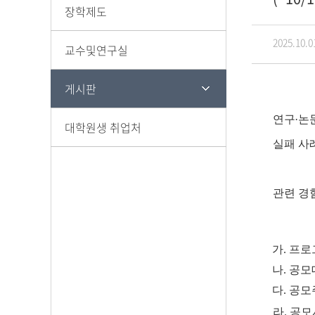
장학제도
2025.10.0
교수및연구실
장학일반
교내장학금
게시판
교외장학금
연구
·
논
대학원생 취업처
실패 사
관련 경
가
.
프로
나
.
공모
다
.
공모
라.
공모