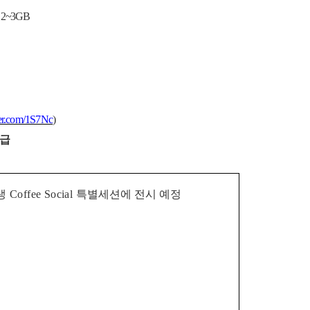
: 2~3GB
aver.com/1S7Nc
)
지급
생
Coffee Social
특별
세션에 전시 예정