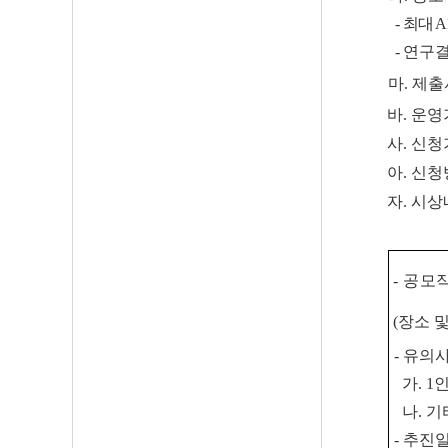
-
최대
A
-
연구결
마.
제출
바.
운영
사.
신청
아.
신청
자.
시상
- 공
(
장소 및
-
유의
가
. 1
인
나
.
기
-
추진