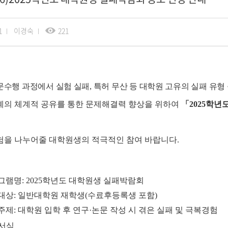
취업
1
이경숙
221
문수행 과정에서 실험 실패
,
특허 무산 등 대학원 고유의 실패 유형
례의 체계적 공유를 통한 문제해결력 향상을 위하여
「
2025
학년도
험을 나누어줄 대학원생의 적극적인 참여 바랍니다.
그램명
:
2025
학년도 대학원생 실패박람회
대상
:
일반대학원 재학생
(
수료후등록생 포함
)
주제
:
대학원 입학 후 연구
·
논문 작성 시 겪은 실패 및 극복경험
서식