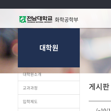
화학공학부
대학원
대학원소개
게시판
교과과정
입학제도
(~10