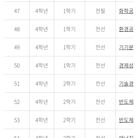
47
4학년
1학기
전필
화학공
48
4학년
1학기
전선
환경공
49
4학년
1학기
전선
기기분
50
4학년
1학기
전선
경제성
51
4학년
2학기
전선
기술경
52
4학년
2학기
전선
반도체
53
4학년
2학기
전선
반도체.
54
4학년
2학기
전선
에너지