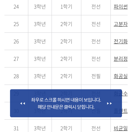
24
3학년
1학기
전선
파이썬으
25
3학년
2학기
전선
고분자
26
3학년
2학기
전선
전기화
27
3학년
2학기
전선
분리정
28
3학년
2학기
전필
화공실
29
3학년
2학기
전선
화공수
30
3학년
2학기
전필
플랜트
31
3학년
2학기
전선
비균일