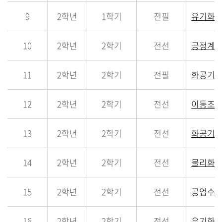
9
2학년
1학기
전필
유기화학
10
2학년
2학기
전선
공정계산
11
2학년
2학기
전필
화공기초
12
2학년
2학기
전선
이동조작
13
2학년
2학기
전선
화공기초
14
2학년
2학기
전선
물리화학
15
2학년
2학기
전선
공업수학
16
2학년
2학기
전선
유기화학