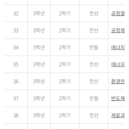
32
3학년
2학기
전선
공정열
33
3학년
2학기
전선
공정제
34
3학년
2학기
전필
에너지
35
3학년
2학기
전선
에너지
36
3학년
2학기
전선
환경안
37
3학년
2학기
전필
반도체
38
3학년
2학기
전선
재료과