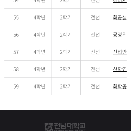
55
4학년
2학기
전선
화공설
56
4학년
2학기
전선
공정위
57
4학년
2학기
전선
산업안
58
4학년
2학기
전선
산학연특
59
4학년
2학기
전선
화학공학