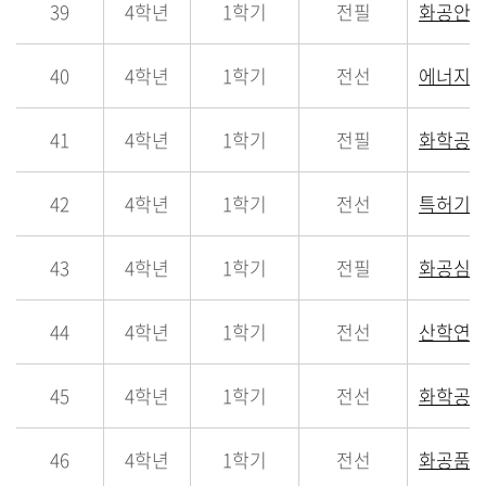
39
4학년
1학기
전필
화공안
40
4학년
1학기
전선
에너지
41
4학년
1학기
전필
화학공
42
4학년
1학기
전선
특허기반
43
4학년
1학기
전필
화공심
44
4학년
1학기
전선
산학연특
45
4학년
1학기
전선
화학공학
46
4학년
1학기
전선
화공품