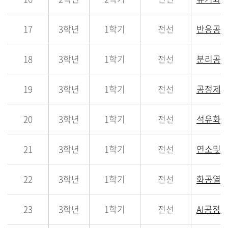
17
3학년
1학기
전선
반응공
18
3학년
1학기
전선
분리공
19
3학년
1학기
전선
공정제
20
3학년
1학기
전선
석유화
21
3학년
1학기
전선
연소및
22
3학년
1학기
전선
화공열
23
3학년
1학기
전선
AI공정