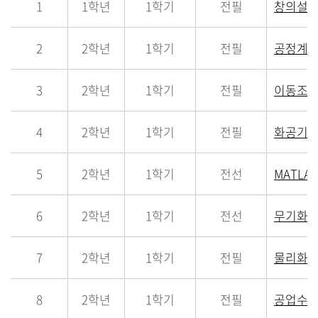
1
1학년
1학기
전필
창의설
2
2학년
1학기
전필
공정계산
3
2학년
1학기
전필
이동조작
4
2학년
1학기
전필
화공기초
5
2학년
1학기
전선
MATL
6
2학년
1학기
전선
무기화
7
2학년
1학기
전필
물리화학
8
2학년
1학기
전필
공업수학