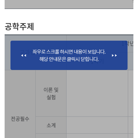
※
공학주제
1학년
교과영역구분
1학기
이론 및
실험
전공필수
소계