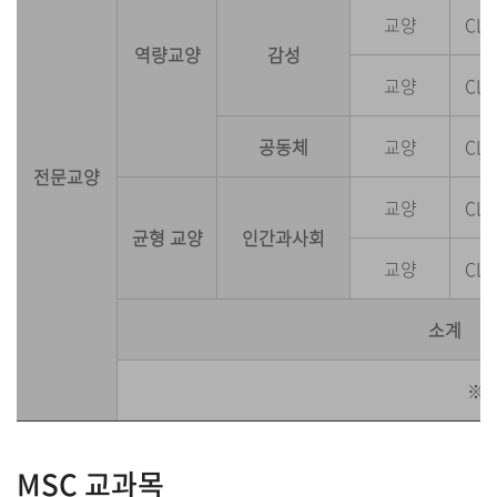
교양
CLT
역량교양
감성
교양
CLT
공동체
교양
CLT
전문교양
교양
CLT
균형 교양
인간과사회
교양
CLT
소계
※ 
MSC 교과목