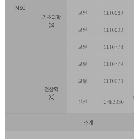
MSC
교필
CLT0089
기초과학
(S)
교필
CLT0090
교필
CLT0778
교필
CLT0779
교필
CLT0670
생
전산학
(C)
M
전선
CHE2030
소계