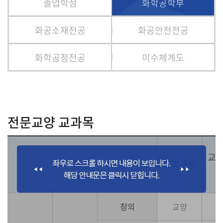
졸업학점
화학공학부
화공소재전공
화공안전전공
화학공정전공
이수체계도
전문교양 교과목
교
영역
교과구분
창의
교양