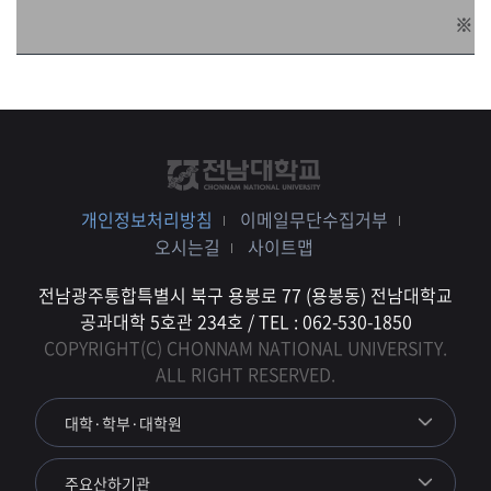
※ 
개인정보처리방침
이메일무단수집거부
오시는길
사이트맵
전남광주통합특별시 북구 용봉로 77 (용봉동) 전남대학교
공과대학 5호관 234호 / TEL : 062-530-1850
COPYRIGHT(C) CHONNAM NATIONAL UNIVERSITY.
ALL RIGHT RESERVED.
대학·학부·대학원
주요산하기관