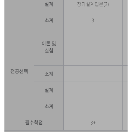
설계
창의설계입문(3)
소계
3
이론 및
실험
전공선택
소계
설계
소계
필수학점
3+