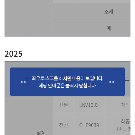
소계
계
2025
교과
교과목코
영역
교과
구분
드
전필
ENV1003
창의설
화공기
전선
CHE9039
(어드벤
설계