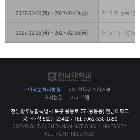
2027-02-16(화) ~ 2027-02-19(금)
제1학기 등록 및 
2027-02-26(금) ~ 2027-02-26(금)
제75회 전기('27
개인정보처리방침
이메일무단수집거부
오시는길
사이트맵
전남광주통합특별시 북구 용봉로 77 (용봉동) 전남대학교
공과대학 5호관 234호 / TEL : 062-530-1850
COPYRIGHT(C) CHONNAM NATIONAL UNIVERSITY.
ALL RIGHT RESERVED.